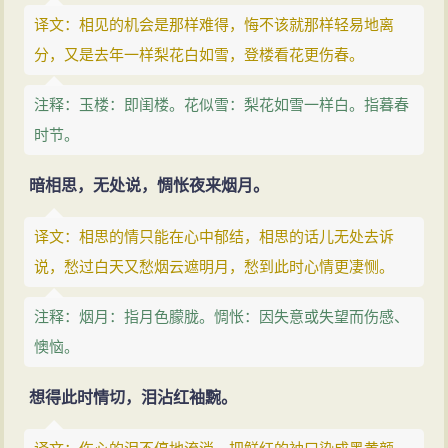
译文：相见的机会是那样难得，悔不该就那样轻易地离
分，又是去年一样梨花白如雪，登楼看花更伤春。
注释：玉楼：即闺楼。花似雪：梨花如雪一样白。指暮春
时节。
暗相思，无处说，惆怅夜来烟月。
译文：相思的情只能在心中郁结，相思的话儿无处去诉
说，愁过白天又愁烟云遮明月，愁到此时心情更凄恻。
注释：烟月：指月色朦胧。惆怅：因失意或失望而伤感、
懊恼。
想得此时情切，泪沾红袖黦。