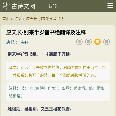
古诗文网
我的
首页
»
诗文
»
应天长·别来半岁音书绝
应天长·别来半岁音书绝翻译及注释
原
繁
译
拼
唐代
：
韦庄
别来半岁音书绝，一寸离肠千万结。
译文：别后半年未收到你的信，思肠为你断作千百寸，每
一寸都系结着万千的愁，每一个愁结都揪着我的心。
注释：书：《全唐诗》作“信”。离肠：犹离情。结：谓离
愁郁结。
难相见，易相别，又是玉楼花似雪。