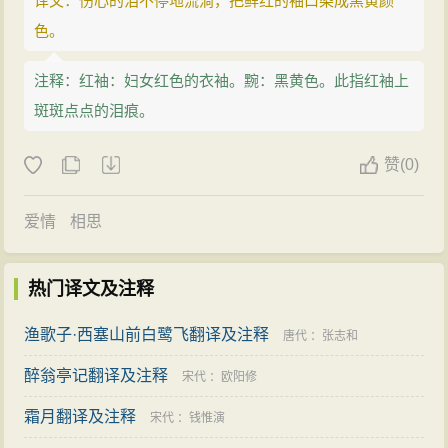
译文：伤心的泪不停地流淌，把鲜红的袖口染成黑黄颜
色。
注释：红袖：妇女红色的衣袖。黦：黑黄色。此指红袖上
斑斑点点的泪痕。
赞
(
0)
爱情
相思
热门译文及注释
渔歌子·西塞山前白鹭飞翻译及注释
唐代
：
张志和
醉翁亭记翻译及注释
宋代
：
欧阳修
霜月翻译及注释
宋代
：
钱惟演