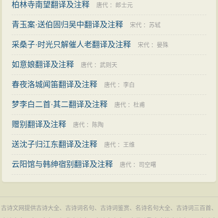
柏林寺南望翻译及注释
唐代
：
郎士元
青玉案·送伯固归吴中翻译及注释
宋代
：
苏轼
采桑子·时光只解催人老翻译及注释
宋代
：
晏殊
如意娘翻译及注释
唐代
：
武则天
春夜洛城闻笛翻译及注释
唐代
：
李白
梦李白二首·其二翻译及注释
唐代
：
杜甫
赠别翻译及注释
唐代
：
陈陶
送沈子归江东翻译及注释
唐代
：
王维
云阳馆与韩绅宿别翻译及注释
唐代
：
司空曙
古诗文网提供古诗大全、古诗词名句、古诗词鉴赏、名诗名句大全、古诗词三百首、