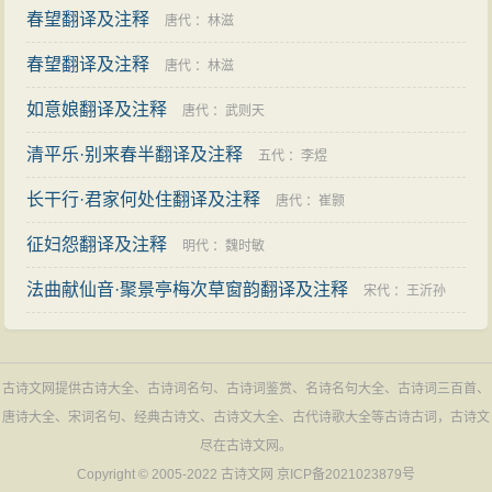
春望翻译及注释
唐代
：
林滋
春望翻译及注释
唐代
：
林滋
如意娘翻译及注释
唐代
：
武则天
清平乐·别来春半翻译及注释
五代
：
李煜
长干行·君家何处住翻译及注释
唐代
：
崔颢
征妇怨翻译及注释
明代
：
魏时敏
法曲献仙音·聚景亭梅次草窗韵翻译及注释
宋代
：
王沂孙
古诗文网提供古诗大全、古诗词名句、古诗词鉴赏、名诗名句大全、古诗词三百首、
唐诗大全、宋词名句、经典古诗文、古诗文大全、古代诗歌大全等古诗古词，古诗文
尽在古诗文网。
Copyright © 2005-2022
古诗文网
京ICP备2021023879号