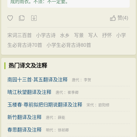
成的雨衣。不须：不一定要。
赞
(
4)
宋词三百首
小学古诗
水乡
写景
写人
抒怀
小学
生必背古诗70首
小学生必背古诗80首
热门译文及注释
南园十三首·其五翻译及注释
唐代
：
李贺
晴江秋望翻译及注释
唐代
：
崔季卿
玉楼春·尊前拟把归期说翻译及注释
宋代
：
欧阳修
新竹翻译及注释
唐代
：
薛能
春思翻译及注释
明代
：
徐祯卿