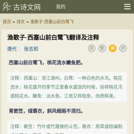
古诗文网
我的
首页
»
诗文
»
渔歌子·西塞山前白鹭飞
渔歌子·西塞山前白鹭飞翻译及注释
原
繁
译
拼
唐代
：
张志和
西塞山前白鹭飞，桃花流水鳜鱼肥。
注释：西塞山：浙江湖州。白鹭：一种白色的水鸟。桃花
流水：桃花盛开的季节正是春水盛涨的时候，俗称桃花汛
或桃花水。鳜鱼：淡水鱼，江南又称桂鱼，肉质鲜美。
青箬笠，绿蓑衣，斜风细雨不须归。
注释：箬笠：竹叶或竹蔑做的斗笠。蓑衣：用草或棕编制