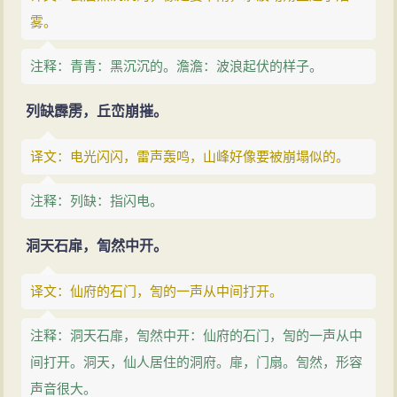
雾。
注释：青青：黑沉沉的。澹澹：波浪起伏的样子。
列缺霹雳，丘峦崩摧。
译文：电光闪闪，雷声轰鸣，山峰好像要被崩塌似的。
注释：列缺：指闪电。
洞天石扉，訇然中开。
译文：仙府的石门，訇的一声从中间打开。
注释：洞天石扉，訇然中开：仙府的石门，訇的一声从中
间打开。洞天，仙人居住的洞府。扉，门扇。訇然，形容
声音很大。