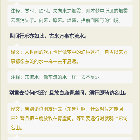
注释：觉时：醒时。失向来之烟霞：刚才梦中所见的烟雾
云霞消失了。向来，原来。烟霞，指前面所写的仙境。
世间行乐亦如此，古来万事东流水。
译文：人世间的欢乐也是像梦中的幻境这样，自古以来万
事都像东流的水一样一去不复返。
注释：东流水：像东流的水一样一去不复返。
别君去兮何时还？且放白鹿青崖间，须行即骑访名山。
译文：告别诸位朋友远去（东鲁）啊，什么时候才能回
来？暂且把白鹿放牧在青崖间，等到要远行时就骑上它访
名山。